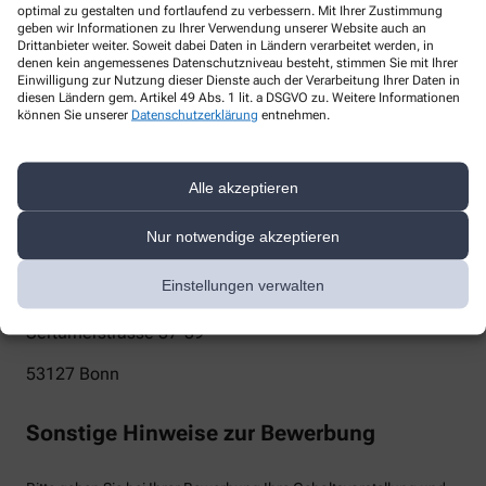
optimal zu gestalten und fortlaufend zu verbessern. Mit Ihrer Zustimmung
geben wir Informationen zu Ihrer Verwendung unserer Website auch an
info@venusberg-apotheke.de
Drittanbieter weiter. Soweit dabei Daten in Ländern verarbeitet werden, in
denen kein angemessenes Datenschutzniveau besteht, stimmen Sie mit Ihrer
Telefon
Einwilligung zur Nutzung dieser Dienste auch der Verarbeitung Ihrer Daten in
diesen Ländern gem. Artikel 49 Abs. 1 lit. a DSGVO zu. Weitere Informationen
+49-228/910150
können Sie unserer
Datenschutzerklärung
entnehmen.
Post
Alle akzeptieren
Venusberg Apotheke
Nur notwendige akzeptieren
Barbara Keßler
Einstellungen verwalten
Silvia Heimann
Sertürnerstrasse 37-39
53127
Bonn
Sonstige Hinweise zur Bewerbung