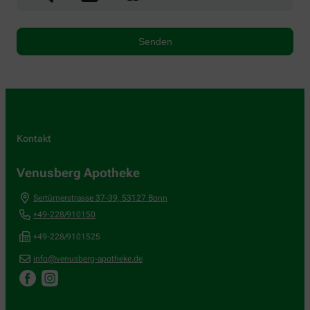
Kontakt
Venusberg Apotheke
Sertürnerstrasse 37-39
,
53127
Bonn
+49-228/910150
+49-228/9101525
info@venusberg-apotheke.de