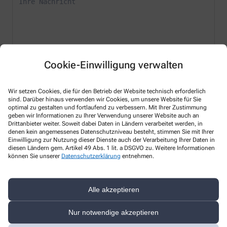
Cookie-Einwilligung verwalten
* Bitte füllen Sie die Pflichtfelder aus
Ich erkläre mich damit einverstanden, dass die von mir angegebenen
Wir setzen Cookies, die für den Betrieb der Website technisch erforderlich
Daten elektronisch erfasst und gespeichert und meine Daten an die
sind. Darüber hinaus verwenden wir Cookies, um unsere Website für Sie
von mir ausgesuchte Apotheke übergeben werden. Rechtsgrundlage
optimal zu gestalten und fortlaufend zu verbessern. Mit Ihrer Zustimmung
der Verarbeitung ist Art. 6 Abs. 1 lit. a DS-GVO. Die Einwilligung kann
geben wir Informationen zu Ihrer Verwendung unserer Website auch an
jederzeit widerrufen werden, z.B. per E-Mail an
info@venusberg-
Drittanbieter weiter. Soweit dabei Daten in Ländern verarbeitet werden, in
apotheke.de
.
denen kein angemessenes Datenschutzniveau besteht, stimmen Sie mit Ihrer
Einwilligung zur Nutzung dieser Dienste auch der Verarbeitung Ihrer Daten in
diesen Ländern gem. Artikel 49 Abs. 1 lit. a DSGVO zu. Weitere Informationen
Ihre Daten werden ausschließlich zur Bearbeitung Ihrer Anfrage
können Sie unserer
Datenschutzerklärung
entnehmen.
verwendet. Weitere Informationen zum Datenschutz finden Sie unter
folgendem Link:
Datenschutz
.
Sind Sie ein Mensch? Dann wählen Sie bitte
die Flagge
Alle akzeptieren
Nur notwendige akzeptieren