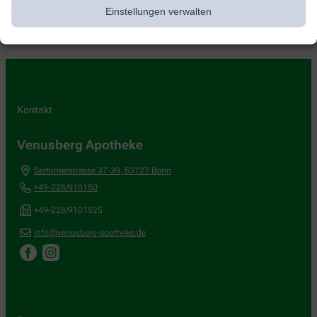
Einstellungen verwalten
Kontakt
Venusberg Apotheke
Sertürnerstrasse 37-39
,
53127
Bonn
+49-228/910150
+49-228/9101525
info@venusberg-apotheke.de