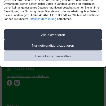
Drittanbieter weiter. Soweit dabei Daten in Ländern verarbeitet werden, in
denen kein angemessenes Datenschutzniveau besteht, stimmen Sie mit Ihrer
Einwilligung zur Nutzung dieser Dienste auch der Verarbeitung Ihrer Daten in
diesen Ländern gem. Artikel 49 Abs. 1 lit. a DSGVO zu. Weitere Informationen
können Sie unserer
Datenschutzerklärung
entnehmen.
Alle akzeptieren
Kontakt
Nur notwendige akzeptieren
Venusberg Apotheke
Sertürnerstrasse 37-39
,
53127
Bonn
Einstellungen verwalten
+49-228/910150
+49-228/9101525
info@venusberg-apotheke.de
Über uns